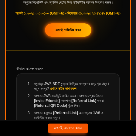
বন্ধুদের ডিপোজিট এবং ভ্যালিড বেটের উপর লাইফটাইম কমিশন উপভোগ করুন।
আগস্ট ১, ২০২৫ ০০:০০:০০ (GMT+6) - ডিসেম্বর ৩১, ২০২৫ ২৩:৫৯:৫৯ (GMT+6)
এখনই রেজিস্টার করুন
কীভাবে আবেদন করবেন
৫০০ ডিপোজিটে ৬৬৮ বোনাস
শুধুমাত্র JW8 BDT মুদ্রায় নিবন্ধিত সদস্যদের জন্য প্রযোজ্য।
নতুন সদস্য?
এখানে সাইন আপ করুন
আপনার JW8 একাউন্টে লগইন করুন। আপনার প্রোফাইলের
[Invite Friends]
সেকশনে
[Referral Link]
অথবা
[Referral QR Code]
খুঁজে নিন।
আপনার বন্ধুদের
[Referral Link]
এর মাধ্যমে JW8-এ
রেজিস্টার করতে বলুন।
শর্ত পূরণের পর, আপনি আপনার বন্ধুদের প্রতিটি ডিপোজিটের ওপর
এখনই আবেদন করুন
লাইফটাইম ০.৬৫% কমিশন
উপভোগ করতে পারবেন।
মেনু
রেফারেল
ডিপোজিট
রিওয়ার্ড
অ্যাকাউন্ট