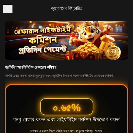
প্রমোশনের বিস্তারিত
প্রোমোশন
 সকল প্রমোশন
 স্লট গেম
 স্পোর্টসবুক
 ক্র্যাশ গেম
 VIP
প্রতিদিন আনলিমিটেড রেফারেল কমিশন!
আপনি রেফার করুন, আমরা পুরস্কৃত করব! প্রতিদিন উপভোগ করুন আনলিমিটেড রেফারেল কমিশন!
০.৬৫%
বন্ধু রেফার করুন এবং লাইফটাইম কমিশন উপভোগ করুন
মিডনাইট হ্যাপি আওয়ার – ৩০% রিলোড বোনাস
আপনার রেফারেল লিংক শেয়ার করুন এবং বন্ধুদের আমন্ত্রণ জানান।