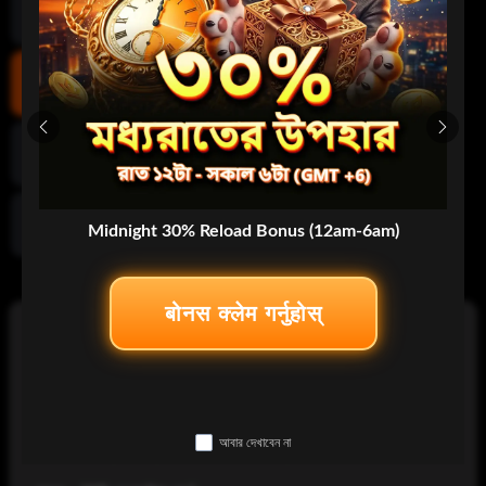
মাছ ধরা
লটারি
ই-স্পোর্টস
Midnight 30% Reload Bonus (12am-6am)
মোরগ লড়াই
 बोनस क्लेम गर्नुहोस् 
এশিয়ায় ভাইরাল JW8 অ্যাপ?! ২৩৮% নতুন ইউজার রিওয়ার্ড +
ভেতরে লুকানো সারপ্রাইজ রিওয়ার্ড!
🚀 এশিয়া জুড়ে এখন যে অ্যাপটা ভাইরাল — JW8
আবার দেখাবেন না
সবাই এখন এই দ্রুত জনপ্রিয় হয়ে ওঠা মোবাইল গেমিং প্ল্যাটফর্মের কথা বলছে।