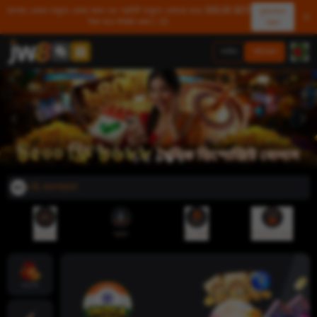
আপনার একজন বন্ধুকে রেফার করুন এবং প্রতিটি বন্ধুকে রেফারের জন্য 300.00 BDT
মুক্তকরণ
টাকা করে উপার্জন করুন। 💥
করুন
লগইন
সাইনআপ
িক ৫% ক্যাশব্যাক!
রেফারেল
অ্যাপ
ডিপোজিট
উত্তোলন করুন
জ্যাকপট