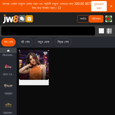
আপনার একজন বন্ধুকে রেফার করুন এবং প্রতিটি বন্ধুকে রেফারের জন্য 300.00 BDT
মুক্তকরণ
টাকা করে উপার্জন করুন। 💥
করুন
EVOLUTION
লগইন
সাইনআপ
PLAYTECH
সব গেম
হট গেম
নতুন খেলা
প্রিয় গেম
PRAGMATICPLAY
SEXY CASINO
OG Lobby
YEEBET
DREAMGAMING