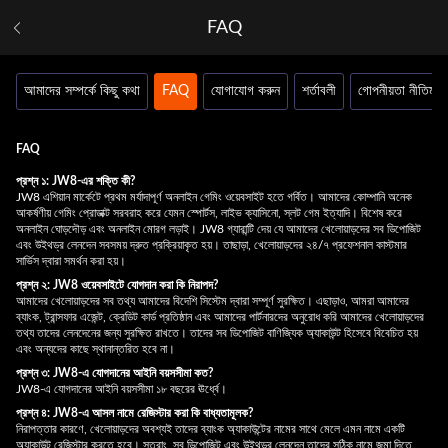
FAQ
আমাদের সম্পর্কে কিছু কথা
FAQ
যোগাযোগ করুন
শর্তাবলী
গোপনীয়তা নীতিমালা
FAQ
প্রশ্ন ১: JW8-এর শক্তি কী?
JW8 এশিয়ান মার্কেটে প্রথম মর্যাদাপূর্ণ অনলাইন গেমিং ওয়েবসাইট হতে গর্বিত। আমাদের কোম্পানি অনেক
আকর্ষণীয় গেমিং প্রোডাক্ট সরবরাহ করে যেমন স্পোর্টস, লাইভ ক্যাসিনো, স্লট গেম ইত্যাদি। বিশেষ করে
অনলাইন ঘোড়দৌড় এবং অনলাইন মোরগ লড়াই। JW8 গ্যারান্টি দেয় যে আমাদের খেলোয়াড়দের সব ডিপোজিট
এবং উইথড্র লেনদেন সবসময় দ্রুত প্রক্রিয়াকৃত হয়। তাছাড়া, খেলোয়াড়দের ২৪/৭ প্রফেশনাল কাস্টমার
সার্ভিস দ্বারা সমর্থন করা হয়।
প্রশ্ন ২: JW8 ওয়েবসাইটে যোগদান করা কি নিরাপদ?
আমাদের খেলোয়াড়দের সব তথ্য আমাদের বিদেশি সিস্টেম দ্বারা সম্পূর্ণ সুরক্ষিত। এছাড়াও, আমরা আমাদের
ব্যাংক, ট্রান্সফার এজেন্ট, ক্রেডিট কার্ড প্রতিষ্ঠান এবং আমাদের পার্টনারদের অনুরোধ করি আমাদের খেলোয়াড়দের
তথ্য তাদের লেনদেনের জন্য সুরক্ষিত রাখতে। তাদের সব ডিপোজিট বাণিজ্যিক অ্যাকাউন্ট হিসেবে বিবেচিত হয়
এবং অন্যদের কাছে স্থানান্তরিত হবে না।
প্রশ্ন ৩: JW8-এ যোগদানের আইনি বয়সসীমা কত?
JW8-এ যোগদানের আইনি বয়সসীমা ১৮ বছরের ঊর্ধ্বে।
প্রশ্ন ৪: JW8-এ আসল নামে রেজিস্টার করা কি বাধ্যতামূলক?
নিরাপত্তার কারণে, খেলোয়াড়দের অবশ্যই তাদের ব্যাংক অ্যাকাউন্টের নামের সাথে মেলে এমন নামে একটি
অ্যাকাউন্ট রেজিস্টার করতে হবে। সুতরাং, সব ডিপোজিট এবং উইথড্র লেনদেন তাদের সঠিক নামে জমা দিতে