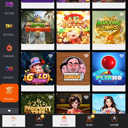
Dice
Gems Miner
HILO
RICH88
BTGAMING-CARD
IncanTreasures
KittyGold
MahjongWays
HABANERO
CRAZYGAMING
Mines
Ojisan
Plinko
YOULIANGAMING
মেনু
রেফারেল
ডিপোজিট
রিওয়ার্ড
অ্যাকাউন্ট